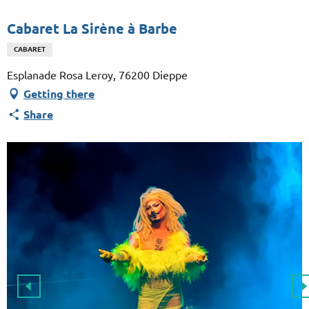
Aller
au
Cabaret La Sirène à Barbe
contenu
CABARET
principal
Esplanade Rosa Leroy, 76200 Dieppe
Getting there
Share