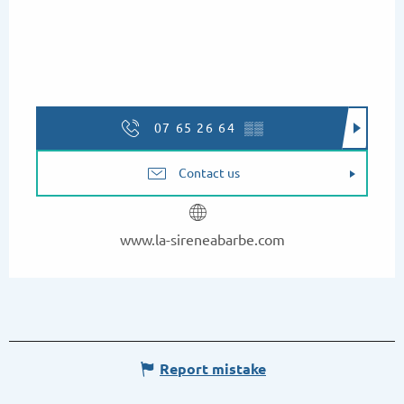
07 65 26 64
▒▒
Contact us
www.la-sireneabarbe.com
Report mistake