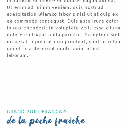
incididunt ut labore et dolore magna aliqua.
Ut enim ad minim veniam, quis nostrud
exercitation ullamco laboris nisi ut aliquip ex
ea commodo consequat. Duis aute irure dolor
in reprehenderit in voluptate velit esse cillum
dolore eu fugiat nulla pariatur. Excepteur sint
occaecat cupidatat non proident, sunt in culpa
qui officia deserunt mollit anim id est
laborum.
EXPÉRIENCE
Evadez-vous à bord
d'un voilier
GRAND PORT FRANÇAIS
de la pêche fraîche