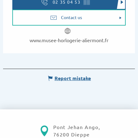
02 35 04 53
▒▒
Contact us
www.musee-horlogerie-aliermont.fr
Report mistake
Pont Jehan Ango,
76200 Dieppe