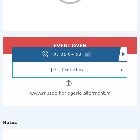
Opening hours & contact details
EVENT OVER
02 35 04 53
▒▒
Contact us
www.musee-horlogerie-aliermont.fr
Rates