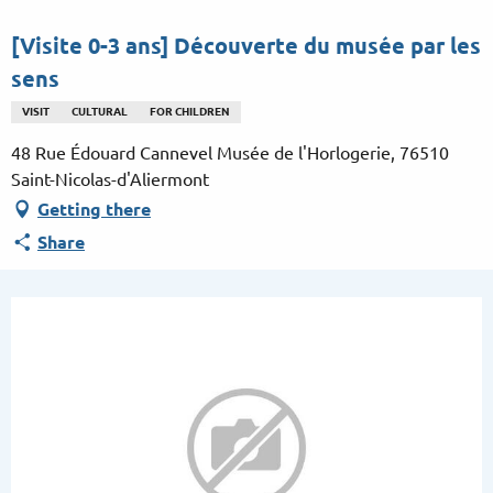
Aller
au
[Visite 0-3 ans] Découverte du musée par les
contenu
sens
principal
VISIT
CULTURAL
FOR CHILDREN
48 Rue Édouard Cannevel Musée de l'Horlogerie, 76510
Saint-Nicolas-d'Aliermont
Getting there
Share